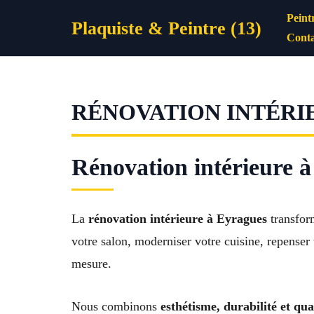
Aller
Peint
Plaquiste & Peintre (13)
au
Conta
contenu
RÉNOVATION INTÉRI
Rénovation intérieure 
La
rénovation intérieure à Eyragues
transfor
votre salon, moderniser votre cuisine, repenser
mesure.
Nous combinons
esthétisme, durabilité et qua