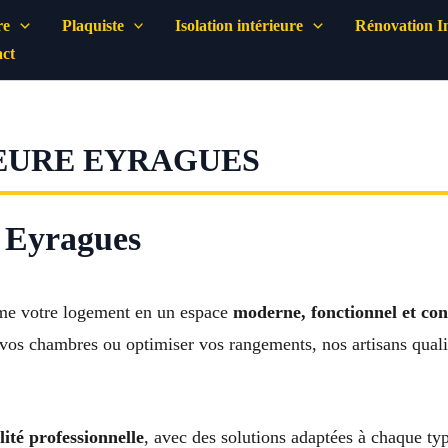
re
Plaquiste
Isolation intérieure
Rénovation In
ct
EURE EYRAGUES
à Eyragues
me votre logement en un espace
moderne, fonctionnel et con
 vos chambres ou optimiser vos rangements, nos artisans qualif
lité professionnelle
, avec des solutions adaptées à chaque typ