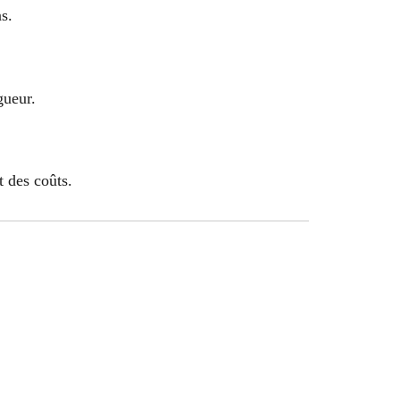
s.
gueur.
t des coûts.