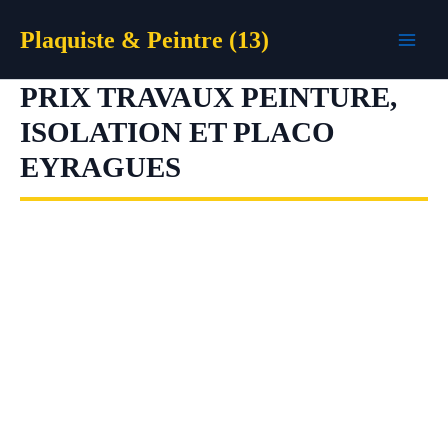
Aller
Plaquiste & Peintre (13)
au
contenu
PRIX TRAVAUX PEINTURE,
ISOLATION ET PLACO
EYRAGUES