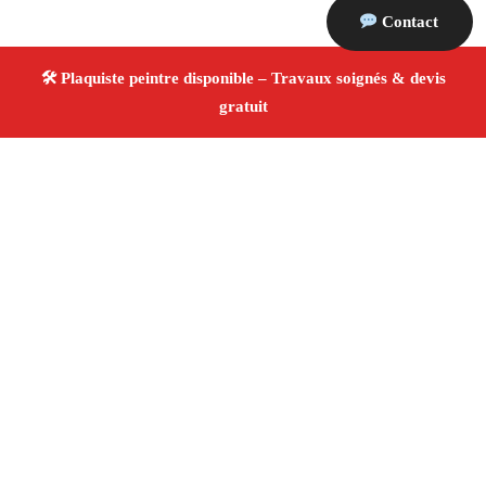
Contact
À propos Plaquiste & Peintre
Plaquiste & Peintre Eyragues
Rénovation intérieure
Cloisons, plafonds et peinture
Finitions de qualité
✚ Avis Positifs
4.8/5 ☆ Avis
Adresse : Eyragues 13630
Téléphone :
06 28 31 86 20