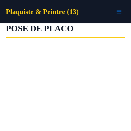
Aller
Plaquiste & Peintre (13)
au
contenu
POSE DE PLACO