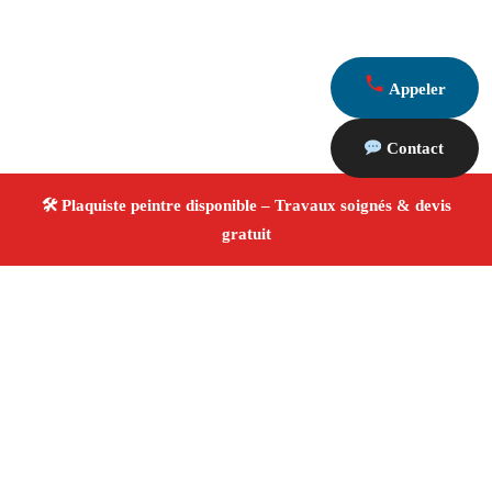
Appeler
Contact
À propos Plaquiste & Peintre
Plaquiste & Peintre Marseille
Cloisons, plafonds et
peinture
Rénovation et décoration
Travaux
professionnels
4.8/5 ☆ Avis