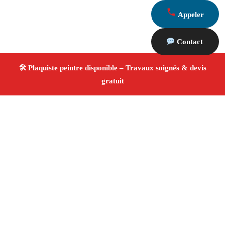
Appeler
Contact
À propos Plaquiste & Peintre
Plaquiste & Peintre Fos Sur Mer
Rénovation
intérieure
Cloisons, plafonds et peinture
Finitions
de qualité ✚ Avis Positifs
4.8/5 ☆ Avis
Adresse : Fos Sur Mer 13270