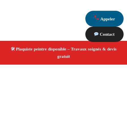
Appeler
Contact
À propos Plaquiste & Peintre
Plaquiste & Peintre Fos Sur Mer
Rénovation
intérieure
Cloisons, plafonds et peinture
Finitions
de qualité ✚ Avis Positifs
4.8/5 ☆ Avis