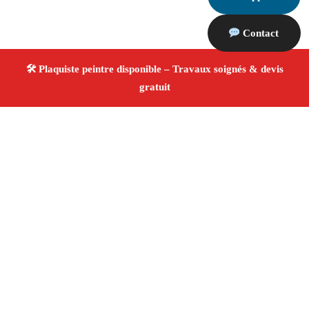
Contact
À propos Plaquiste & Peintre
Plaquiste & Peintre Arles
Rénovation intérieure
Cloisons, plafonds et peinture
Finitions de qualité ✚
Avis Positifs
4.8/5 ☆ Avis
Adresse : Arles 13200