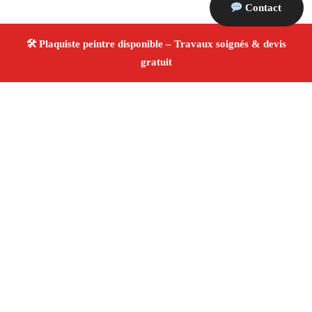
Contact
À propos Plaquiste & Peintre
Plaquiste & Peintre Arles
Rénovation intérieure
Cloisons, plafonds et peinture
Finitions de qualité ✚
Avis Positifs
4.8/5 ☆ Avis
Adresse : Arles 13200
Téléphone :
06 28 31 86 20