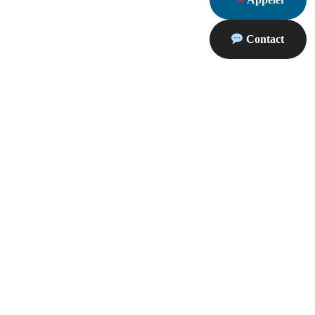
Contact
proximité
Partenaires
uefort La
Dépannage 13830 Roquefort La Bedoule
Site d’annonces 13830 Roquefort La
 Roquefort La
Bedoule
Peintre 13830 Roquefort La Bedoule
fort La
Travaux 13830 Roquefort La Bedoule