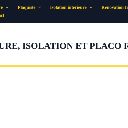
re
Plaquiste
Isolation intérieure
Rénovation In
ct
URE, ISOLATION ET PLACO