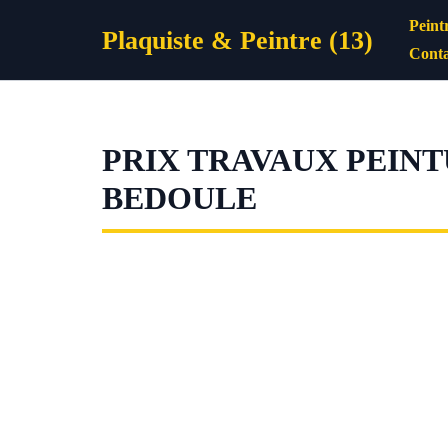
Aller
Peint
Plaquiste & Peintre (13)
au
Conta
contenu
PRIX TRAVAUX PEINT
BEDOULE