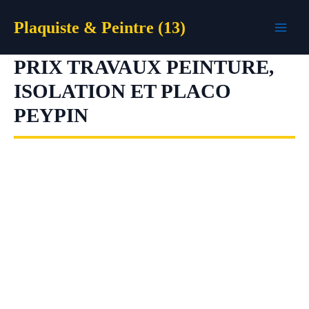
Aller
Plaquiste & Peintre (13)
au
contenu
PRIX TRAVAUX PEINTURE,
ISOLATION ET PLACO
PEYPIN