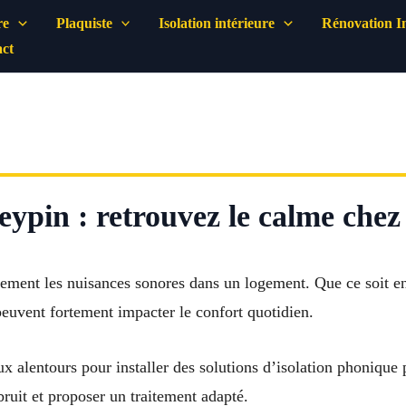
re
Plaquiste
Isolation intérieure
Rénovation In
ct
eypin : retrouvez le calme chez
ement les nuisances sonores dans un logement. Que ce soit en c
euvent fortement impacter le confort quotidien.
aux alentours pour installer des solutions d’isolation phoniqu
bruit et proposer un traitement adapté.