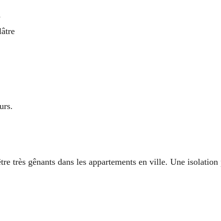
s
âtre
urs.
être très gênants dans les appartements en ville. Une isolatio