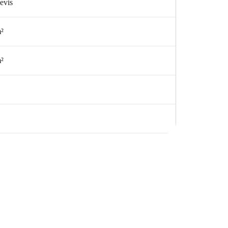
evis
m²
m²