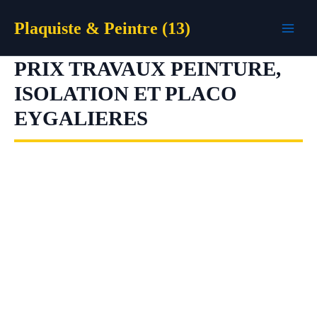
Aller
Plaquiste & Peintre (13)
au
contenu
PRIX TRAVAUX PEINTURE,
ISOLATION ET PLACO
EYGALIERES