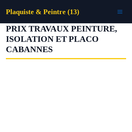
Aller
Plaquiste & Peintre (13)
au
contenu
PRIX TRAVAUX PEINTURE,
ISOLATION ET PLACO
CABANNES