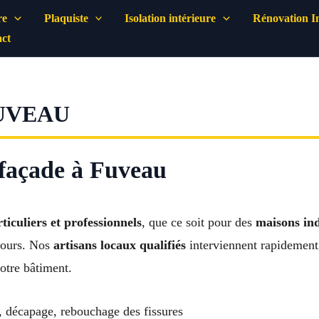
re
Plaquiste
Isolation intérieure
Rénovation In
ct
UVEAU
 façade à Fuveau
ticuliers et professionnels
, que ce soit pour des
maisons ind
ntours. Nos
artisans locaux qualifiés
interviennent rapidement
otre bâtiment.
, décapage, rebouchage des fissures