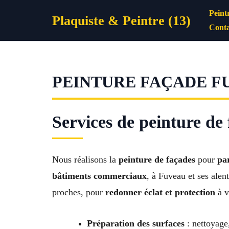
Aller
Peint
Plaquiste & Peintre (13)
au
Conta
contenu
PEINTURE FAÇADE F
Services de peinture de
Nous réalisons la
peinture de façades
pour
par
bâtiments commerciaux
, à Fuveau et ses ale
proches, pour
redonner éclat et protection
à v
Préparation des surfaces
: nettoyage