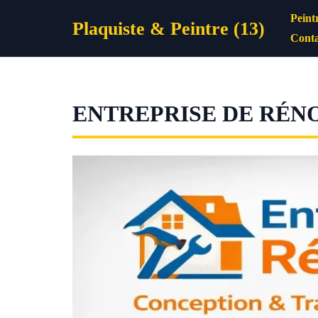
Aller
Peint
Plaquiste & Peintre (13)
au
Conta
contenu
ENTREPRISE DE RÉN