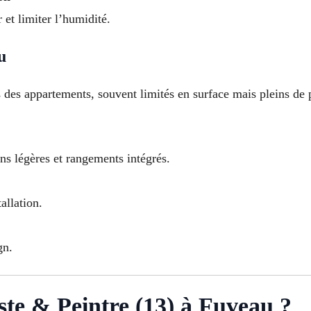
 et limiter l’humidité.
u
s des appartements, souvent limités en surface mais pleins de p
s légères et rangements intégrés.
allation.
gn.
ste & Peintre (13) à Fuveau ?