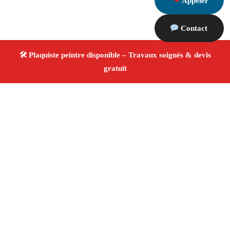
Appeler
Contact
À propos Plaquiste & Peintre
Plaquiste & Peintre Barbentane
Rénovation intérieure
Cloisons, plafonds et peinture
Finitions de qualité
✚ Avis Positifs
4.8/5 ☆ Avis
Adresse : Barbentane 13570