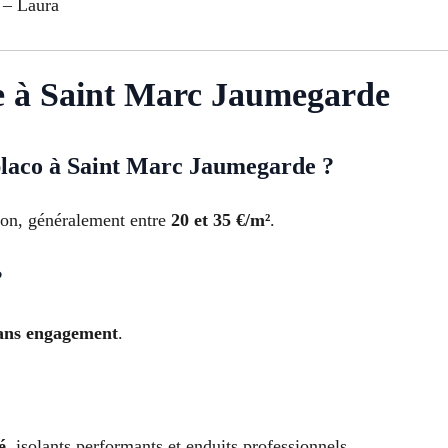
” – Laura
e à Saint Marc Jaumegarde
 placo à Saint Marc Jaumegarde ?
oison, généralement entre
20 et 35 €/m²
.
?
sans engagement
.
é
, isolants performants et enduits professionnels.