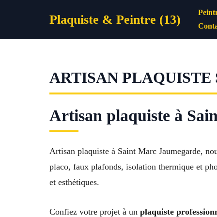
Aller
Peint
Plaquiste & Peintre (13)
au
Conta
contenu
ARTISAN PLAQUISTE
Artisan plaquiste à Sai
Artisan plaquiste à Saint Marc Jaumegarde, nou
placo, faux plafonds, isolation thermique et ph
et esthétiques.
Confiez votre projet à un
plaquiste professio