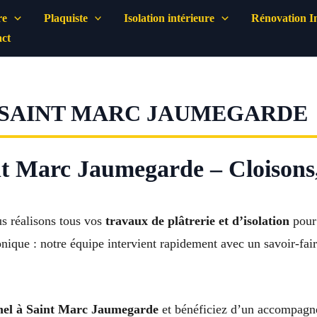
re
Plaquiste
Isolation intérieure
Rénovation In
ct
 SAINT MARC JAUMEGARDE
nt Marc Jaumegarde – Cloisons, 
s réalisons tous vos
travaux de plâtrerie et d’isolation
pour 
onique : notre équipe intervient rapidement avec un savoir-fai
nnel à Saint Marc Jaumegarde
et bénéficiez d’un accompagne