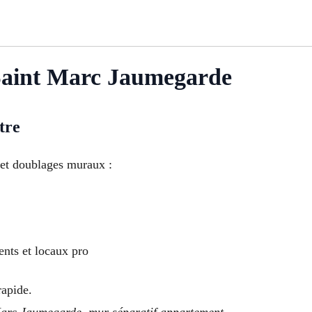
à Saint Marc Jaumegarde
tre
et doublages muraux :
nts et locaux pro
rapide.