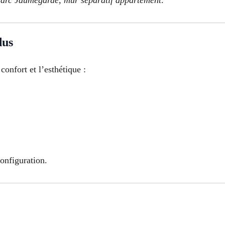
Marc Jaumegarde, mur séparatif appartement
.
dus
confort et l’esthétique :
configuration.