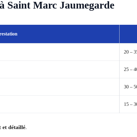
e à Saint Marc Jaumegarde
restation
20 – 3
25 – 4
30 – 5
15 – 3
 et détaillé
.