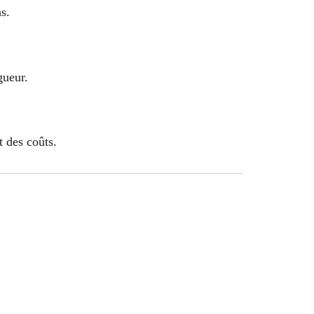
s.
gueur.
t des coûts.