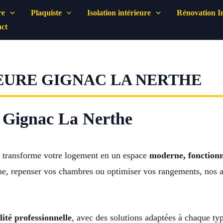
re
Plaquiste
Isolation intérieure
Rénovation In
ct
EURE GIGNAC LA NERTHE
à Gignac La Nerthe
transforme votre logement en un espace
moderne, fonctionn
e, repenser vos chambres ou optimiser vos rangements, nos art
lité professionnelle
, avec des solutions adaptées à chaque typ