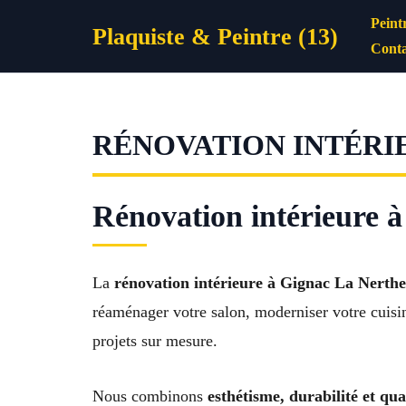
Aller
Peint
Plaquiste & Peintre (13)
au
Conta
contenu
RÉNOVATION INTÉRI
Rénovation intérieure 
La
rénovation intérieure à Gignac La Nerthe
réaménager votre salon, moderniser votre cuisin
projets sur mesure.
Nous combinons
esthétisme, durabilité et qua