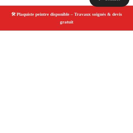
À propos Plaquiste & Peintre
Plaquiste & Peintre Velaux
Rénovation intérieure
Cloisons, plafonds et peinture
Finitions de qualité ✚
Avis Positifs
4.8/5 ☆ Avis
Adresse : Velaux 13880
Téléphone :
06 28 31 86 20