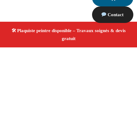
Contact
À propos Plaquiste & Peintre
Plaquiste & Peintre Lamanon
Rénovation intérieure
Cloisons, plafonds et peinture
Finitions de qualité
✚ Avis Positifs
4.8/5 ☆ Avis
Adresse : Lamanon 13113