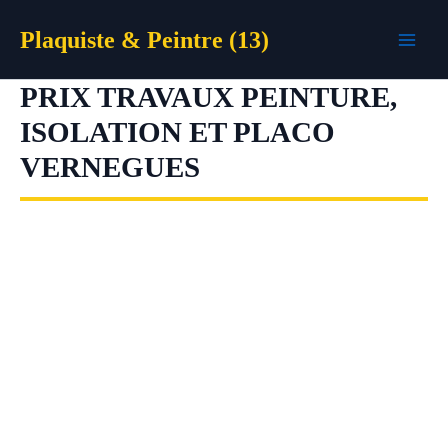
Aller
Plaquiste & Peintre (13)
au
contenu
PRIX TRAVAUX PEINTURE,
ISOLATION ET PLACO
VERNEGUES