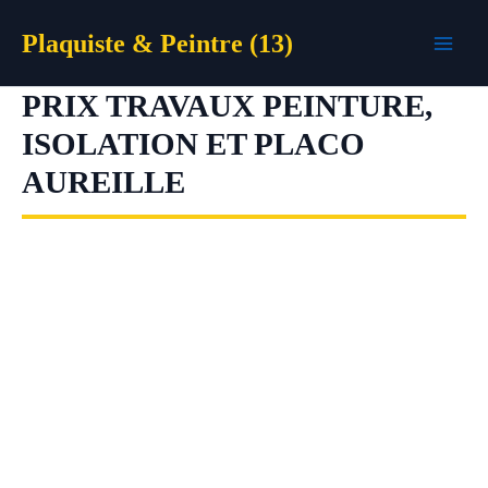
Aller
Plaquiste & Peintre (13)
au
contenu
PRIX TRAVAUX PEINTURE,
ISOLATION ET PLACO
AUREILLE