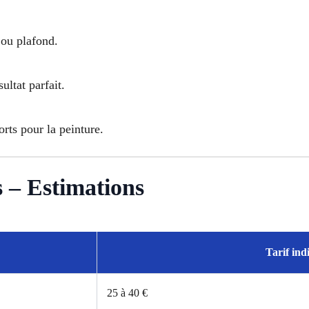
 ou plafond.
ltat parfait.
rts pour la peinture.
s – Estimations
Tarif ind
25 à 40 €