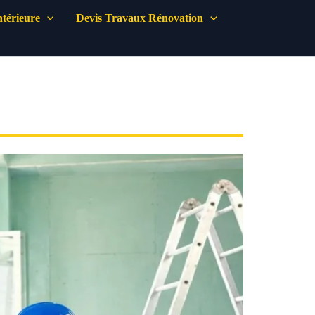
térieure
Devis Travaux Rénovation