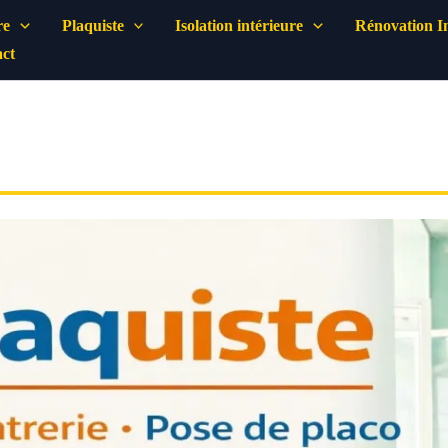
re
Plaquiste
Isolation intérieure
Rénovation In
ct