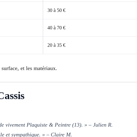
30 à 50 €
40 à 70 €
20 à 35 €
 surface, et les matériaux.
Cassis
de vivement Plaquiste & Peintre (13). » – Julien R.
lle et sympathique. » – Claire M.