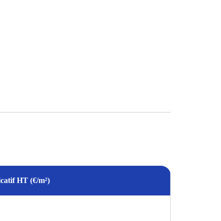
icatif HT (€/m²)