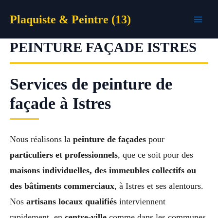
Aller
Plaquiste & Peintre (13)
au
contenu
PEINTURE FAÇADE ISTRES
Services de peinture de
façade à Istres
Nous réalisons la
peinture de façades
pour
particuliers et professionnels
, que ce soit pour des
maisons individuelles, des immeubles collectifs ou
des bâtiments commerciaux
, à Istres et ses alentours.
Nos
artisans locaux qualifiés
interviennent
rapidement, en
centre-ville
comme dans les communes