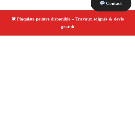
Contact
À propos Plaquiste & Peintre
Plaquiste & Peintre Istres
Rénovation intérieure
Cloisons, plafonds et peinture
Finitions de qualité ✚
Avis Positifs
4.8/5 ☆ Avis
Adresse : Istres 13800
Téléphone :
06 28 31 86 20