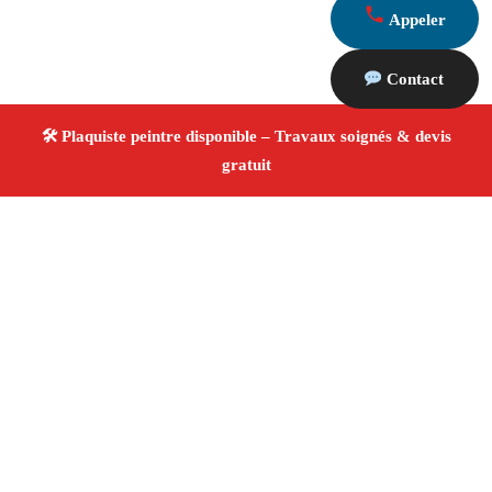
Appeler
Contact
À propos Plaquiste & Peintre
Plaquiste & Peintre Beaurecueil
Rénovation intérieure
Cloisons, plafonds et peinture
Finitions de qualité
✚ Avis Positifs
4.8/5 ☆ Avis
Adresse : Beaurecueil 13100