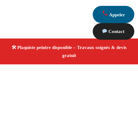
Appeler
Contact
À propos Plaquiste & Peintre
Plaquiste & Peintre Charleval
Rénovation intérieure
Cloisons, plafonds et peinture
Finitions de qualité
✚ Avis Positifs
4.8/5 ☆ Avis