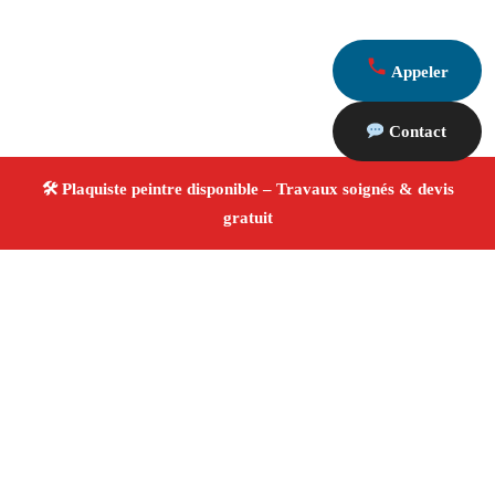
Appeler
Contact
À propos Plaquiste & Peintre
Plaquiste & Peintre Marseille
Cloisons, plafonds et
peinture
Rénovation et décoration
Travaux
professionnels
4.8/5 ☆ Avis