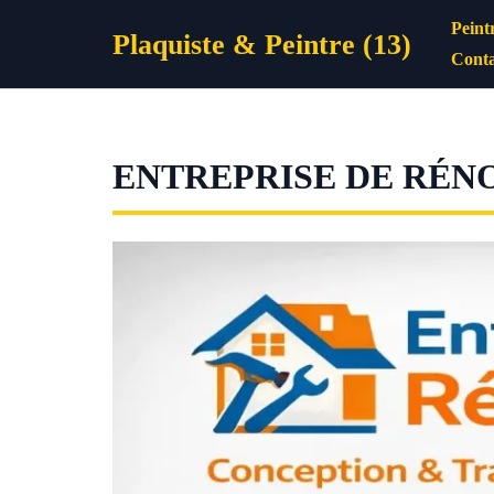
Aller
Peint
Plaquiste & Peintre (13)
au
Conta
contenu
ENTREPRISE DE RÉNO