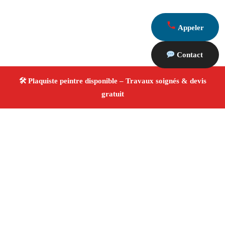
Appeler
Contact
À propos Plaquiste & Peintre
Plaquiste & Peintre Martigues
Rénovation intérieure
Cloisons, plafonds et peinture
Finitions de qualité
✚ Avis Positifs
4.8/5 ☆ Avis