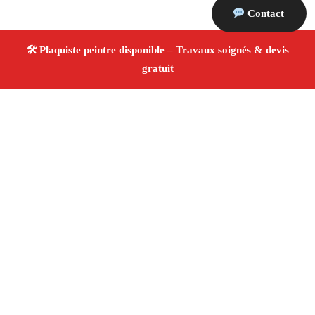
Contact
À propos Plaquiste & Peintre
Plaquiste & Peintre Orgon
Rénovation intérieure
Cloisons, plafonds et peinture
Finitions de qualité ✚
Avis Positifs
4.8/5 ☆ Avis
Adresse : Orgon 13660
Téléphone :
06 28 31 86 20