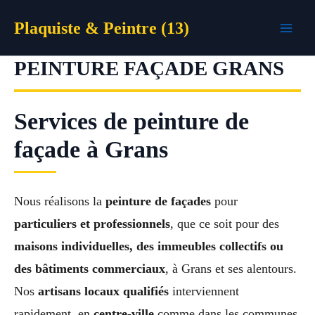
Aller
Plaquiste & Peintre (13)
au
contenu
PEINTURE FAÇADE GRANS
Services de peinture de
façade à Grans
Nous réalisons la
peinture de façades
pour
particuliers et professionnels
, que ce soit pour des
maisons individuelles, des immeubles collectifs ou
des bâtiments commerciaux
, à Grans et ses alentours.
Nos
artisans locaux qualifiés
interviennent
rapidement, en
centre-ville
comme dans les communes