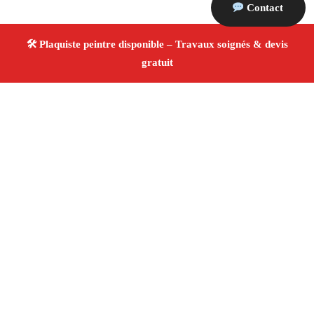
Contact
À propos Plaquiste & Peintre
Plaquiste & Peintre Grans
Rénovation intérieure
Cloisons, plafonds et peinture
Finitions de qualité ✚
Avis Positifs
4.8/5 ☆ Avis
Adresse : Grans 13450
Téléphone :
06 28 31 86 20