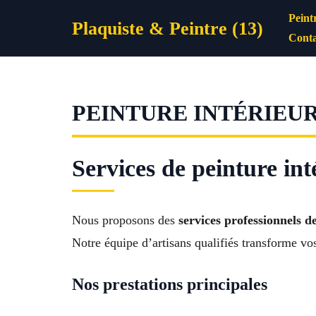
Aller
Peint
Plaquiste & Peintre (13)
au
Conta
contenu
PEINTURE INTÉRIEU
Services de peinture in
Nous proposons des
services professionnels d
Notre équipe d’artisans qualifiés transforme vo
Nos prestations principales