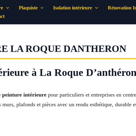
re
Plaquiste
Isolation intérieure
Rénovation In
ct
RE LA ROQUE DANTHERON
térieure à La Roque D’anthéro
e peinture intérieure
pour particuliers et entreprises en cent
s murs, plafonds et pièces avec un rendu esthétique, durable 