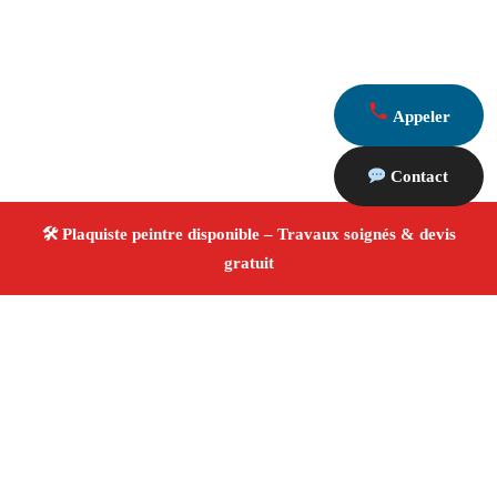
Appeler
Contact
À propos Plaquiste & Peintre
Plaquiste & Peintre La Bouilladisse
Rénovation
intérieure
Cloisons, plafonds et peinture
Finitions