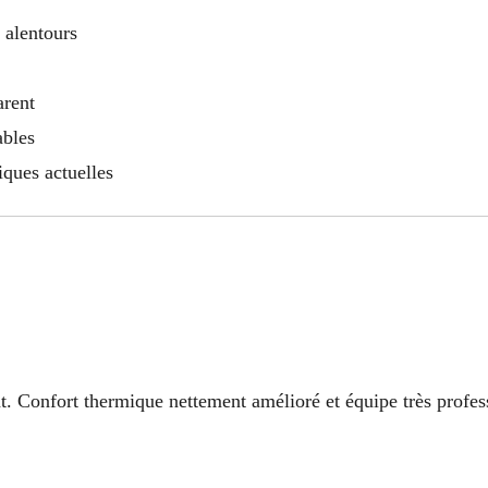
s alentours
arent
ables
ques actuelles
nt. Confort thermique nettement amélioré et équipe très profes