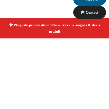
Contact
À propos Plaquiste & Peintre
Plaquiste & Peintre Salon De Provence
Rénovation
intérieure
Cloisons, plafonds et peinture
Finitions
de qualité ✚ Avis Positifs
4.8/5 ☆ Avis
Adresse : Salon De Provence 13300