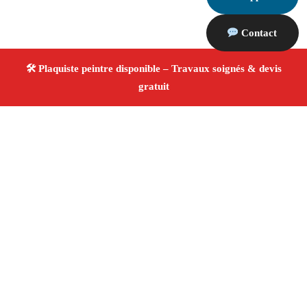
Contact
À propos Plaquiste & Peintre
Plaquiste & Peintre Jouques
Rénovation intérieure
Cloisons, plafonds et peinture
Finitions de qualité ✚
Avis Positifs
4.8/5 ☆ Avis
Adresse : Jouques 13490