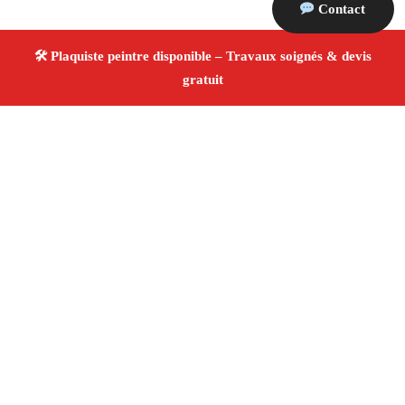
Contact
À propos Plaquiste & Peintre
Plaquiste & Peintre Orgon
Rénovation intérieure
Cloisons, plafonds et peinture
Finitions de qualité ✚
Avis Positifs
4.8/5 ☆ Avis
Adresse : Orgon 13660
Téléphone :
06 28 31 86 20