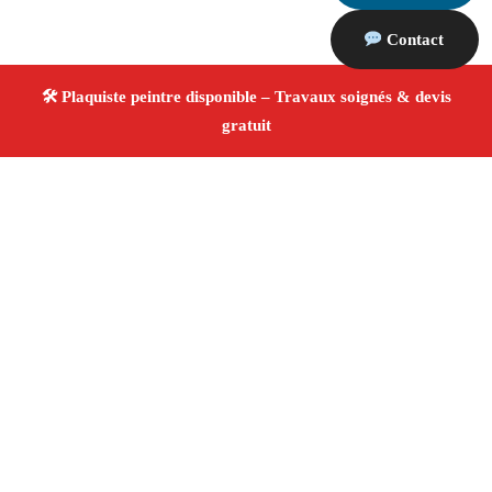
Contact
À propos Plaquiste & Peintre
Plaquiste & Peintre Marseille 13014
Pose de cloisons
et plafonds
Peinture intérieure et extérieure
Rénovation et décoration
Tarifs compétitifs
4/5 ☆
Avis Vérifiés®
Adresse : Marseille 13014