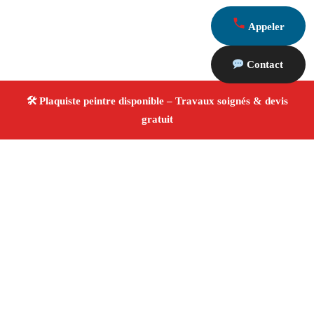
Appeler
Contact
À propos Plaquiste & Peintre
Plaquiste & Peintre Marseille
Cloisons, plafonds et
peinture
Rénovation et décoration
Travaux
professionnels
4.8/5 ☆ Avis