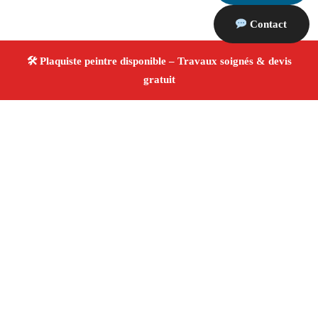
Contact
À propos Plaquiste & Peintre
Plaquiste & Peintre Marseille
Cloisons, plafonds et
peinture
Rénovation et décoration
Travaux
professionnels
4.8/5 ☆ Avis
Adresse : Marseille
Téléphone :
06 28 31 86 20