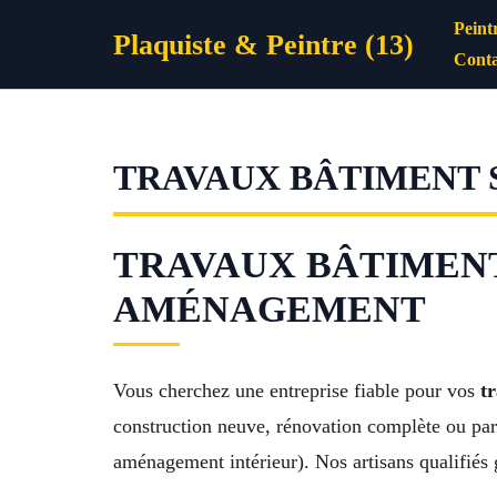
Aller
Peint
Plaquiste & Peintre (13)
au
Conta
contenu
TRAVAUX BÂTIMENT 
TRAVAUX BÂTIMENT
AMÉNAGEMENT
Vous cherchez une entreprise fiable pour vos
t
construction neuve, rénovation complète ou parti
aménagement intérieur). Nos artisans qualifiés g