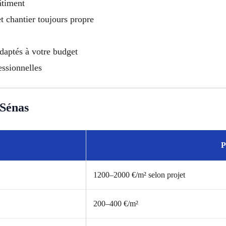
âtiment
et chantier toujours propre
adaptés à votre budget
essionnelles
Sénas
P
1200–2000 €/m² selon projet
200–400 €/m²