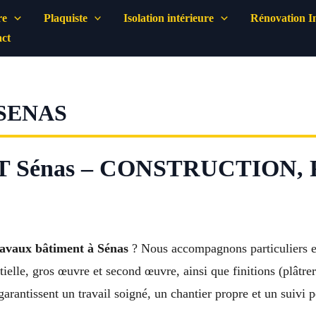
re
Plaquiste
Isolation intérieure
Rénovation In
ct
SENAS
 Sénas – CONSTRUCTION,
ravaux bâtiment à Sénas
? Nous accompagnons particuliers et 
elle, gros œuvre et second œuvre, ainsi que finitions (plâtreri
arantissent un travail soigné, un chantier propre et un suivi p