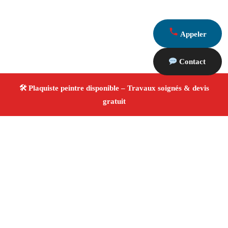
Appeler
Contact
À propos Plaquiste & Peintre
Plaquiste & Peintre Peynier
Rénovation intérieure
Cloisons, plafonds et peinture
Finitions de qualité ✚
Avis Positifs
4.8/5 ☆ Avis