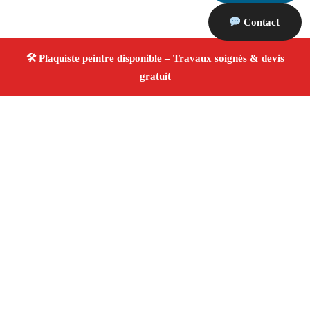
Contact
À propos Plaquiste & Peintre
Plaquiste & Peintre Les Pennes Mirabeau
Rénovation
intérieure
Cloisons, plafonds et peinture
Finitions
de qualité ✚ Avis Positifs
4.8/5 ☆ Avis
Adresse : Les Pennes Mirabeau 13170
Téléphone :
06 28 31 86 20