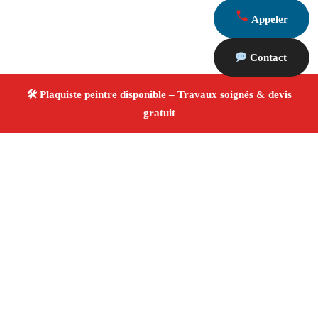
Appeler
Contact
À propos Plaquiste & Peintre
Plaquiste & Peintre Vauvenargues
Rénovation
intérieure
Cloisons, plafonds et peinture
Finitions
de qualité ✚ Avis Positifs
4.8/5 ☆ Avis
Adresse : Vauvenargues 13126