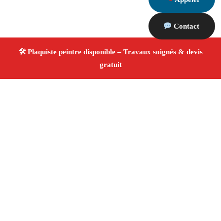
Contact
À propos Plaquiste & Peintre
Plaquiste & Peintre Marseille
Cloisons, plafonds et
peinture
Rénovation et décoration
Travaux
professionnels
4.8/5 ☆ Avis
Adresse : Marseille