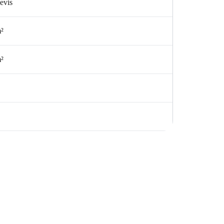
evis
m²
m²