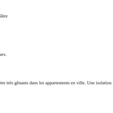
s
âtre
urs.
être très gênants dans les appartements en ville. Une isolatio