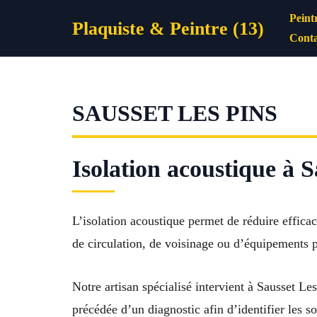
Aller
Peint
Plaquiste & Peintre (13)
au
Conta
contenu
SAUSSET LES PINS
Isolation acoustique à S
L’isolation acoustique permet de réduire efficac
de circulation, de voisinage ou d’équipements p
Notre artisan spécialisé intervient à Sausset Le
précédée d’un diagnostic afin d’identifier les s