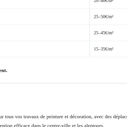
20–40€/m²
25–50€/m²
25–45€/m²
15–35€/m²
ent.
 tous vos travaux de peinture et décoration, avec des déplacem
ntion efficace dans le centre-ville et les alentours.