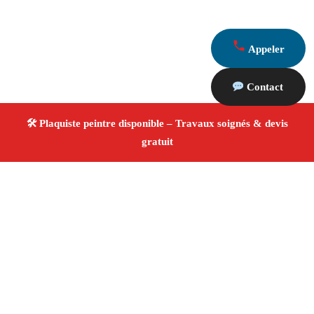
Appeler
Contact
À propos Plaquiste & Peintre
Plaquiste & Peintre Marseille 13014
Pose de cloisons
et plafonds
Peinture intérieure et extérieure
Rénovation et décoration
Tarifs compétitifs
4/5 ☆